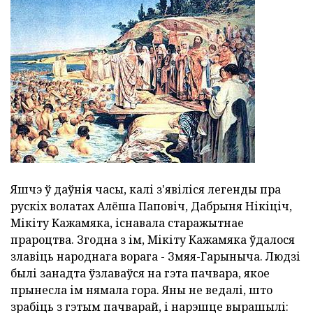
Яшчэ ў даўнія часы, калі з'явіліся легенды пра
рускіх волатах Алёша Паповіч, Дабрыня Нікіціч,
Мікіту Кажамяка, існавала старажытнае
прароцтва. Згодна з ім, Мікіту Кажамяка ўдалося
злавіць народнага ворага - Змяя-Гарыныча. Людзі
былі занадта ўзлаваўся на гэта пачвара, якое
прынесла ім нямала гора. Яны не ведалі, што
зрабіць з гэтым пачварай, і нарэшце вырашылі: