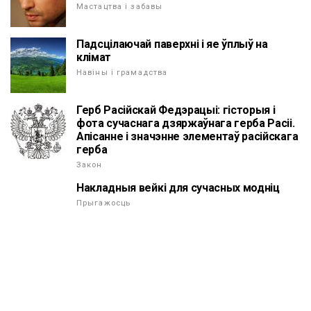
Мастацтва і забавы
Падсцілаючай паверхні і яе ўплыў на
клімат
Навіны і грамадства
Герб Расійскай Федэрацыі: гісторыя і
фота сучаснага дзяржаўнага герба Расіі.
Апісанне і значэнне элементаў расійскага
герба
Закон
Накладныя вейкі для сучасных модніц
Прыгажосць