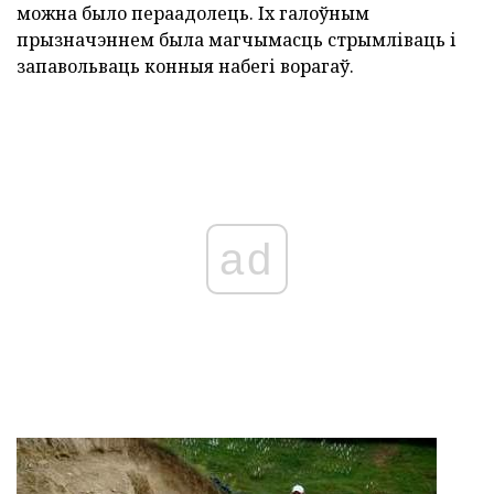
можна было пераадолець. Іх галоўным
прызначэннем была магчымасць стрымліваць і
запавольваць конныя набегі ворагаў.
ad