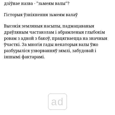
дзіўнае назва - "зьмеям валы"?
Гісторыя ўзнікнення зьмеям валаў
Высокія земляныя насыпы, падмацаваныя
драўляным частаколам і абрамленыя глыбокім
ровам з адной з бакоў, працягваецца на значныя
ўчасткі. За многія гады некаторыя валы ўжо
разбурыліся узворванняў зямлі, забудовай і
іншымі фактарамі.
ad