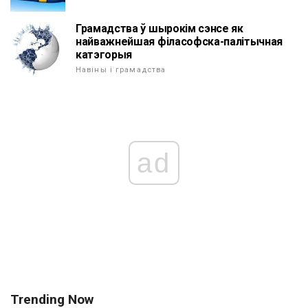
Грамадства ў шырокім сэнсе як
найважнейшая філасофска-палітычная
катэгорыя
Навіны і грамадства
ad
Trending Now