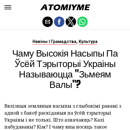
,
Навіны І Грамадства
Культура
Чаму Высокія Насыпы Па
Ўсёй Тэрыторыі Украіны
Называюцца "зьмеям
Валы"?
Вялізныя земляныя насыпы з глыбокімі равамі з
адной з бакоў раскіданыя па ўсёй тэрыторыі
Украіны і не толькі. Што азначаюць? Калі
пабудаваны? Кім? І чаму яны носяць такое