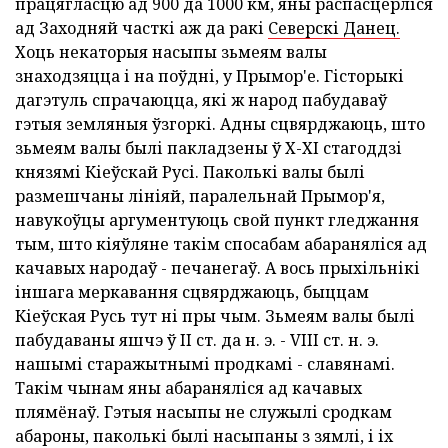
працягласцю ад 900 да 1000 км, яны распасцерліся
ад Заходняй часткі аж да ракі
Северскі Данец.
Хоць некаторыя насыпы зьмеям валы
знаходзяцца і на поўдні, у Прымор'е. Гісторыкі
дагэтуль спрачаюцца, які ж народ пабудаваў
гэтыя земляныя ўзгоркі. Адны сцвярджаюць, што
зьмеям валы былі пакладзены ў Х-ХІ стагоддзі
князямі Кіеўскай Русі. Паколькі валы былі
размешчаны лініяй, паралельнай Прымор'я,
навукоўцы аргументуюць свой пункт гледжання
тым, што кіяўляне такім спосабам абараняліся ад
качавых народаў - печанегаў. А вось прыхільнікі
іншага меркавання сцвярджаюць, быццам
Кіеўская Русь тут ні пры чым. Зьмеям валы былі
пабудаваны яшчэ ў II ст. да н. э. - VIII ст. н. э.
нашымі старажытнымі продкамі - славянамі.
Такім чынам яны абараняліся ад качавых
плямёнаў. Гэтыя насыпы не служылі сродкам
абароны, паколькі былі насыпаны з зямлі, і іх