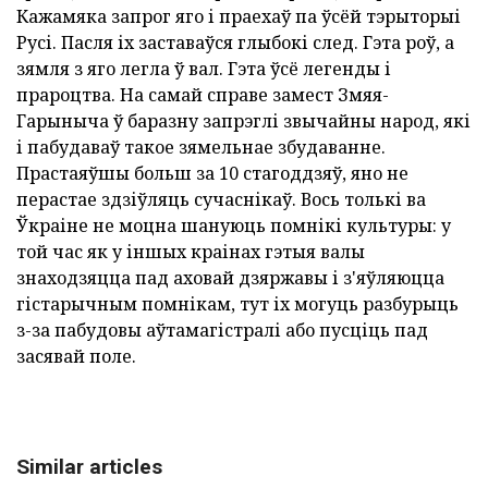
Кажамяка запрог яго і праехаў па ўсёй тэрыторыі
Русі. Пасля іх заставаўся глыбокі след. Гэта роў, а
зямля з яго легла ў вал. Гэта ўсё легенды і
прароцтва. На самай справе замест Змяя-
Гарыныча ў баразну запрэглі звычайны народ, які
і пабудаваў такое зямельнае збудаванне.
Прастаяўшы больш за 10 стагоддзяў, яно не
перастае здзіўляць сучаснікаў. Вось толькі ва
Ўкраіне не моцна шануюць помнікі культуры: у
той час як у іншых краінах гэтыя валы
знаходзяцца пад аховай дзяржавы і з'яўляюцца
гістарычным помнікам, тут іх могуць разбурыць
з-за пабудовы аўтамагістралі або пусціць пад
засявай поле.
Similar articles