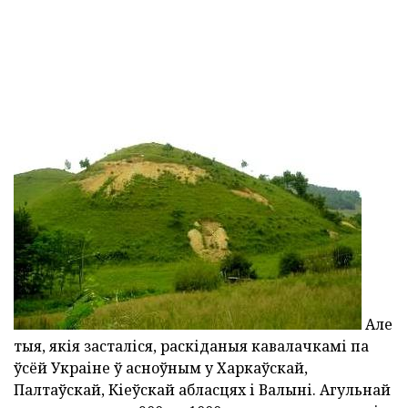
Але
тыя, якія засталіся, раскіданыя кавалачкамі па
ўсёй Украіне ў асноўным у Харкаўскай,
Палтаўскай, Кіеўскай абласцях і Валыні. Агульнай