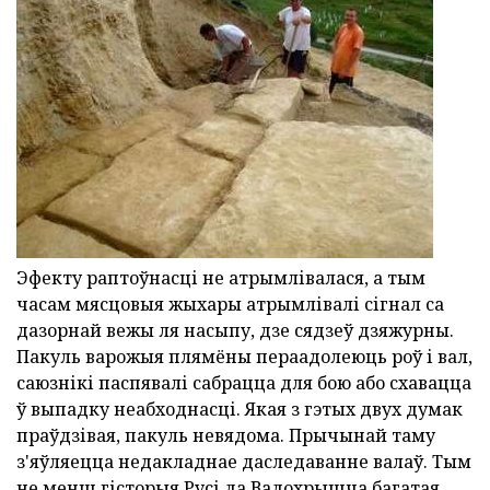
Эфекту раптоўнасці не атрымлівалася, а тым
часам мясцовыя жыхары атрымлівалі сігнал са
дазорнай вежы ля насыпу, дзе сядзеў дзяжурны.
Пакуль варожыя плямёны пераадолеюць роў і вал,
саюзнікі паспявалі сабрацца для бою або схавацца
ў выпадку неабходнасці. Якая з гэтых двух думак
праўдзівая, пакуль невядома. Прычынай таму
з'яўляецца недакладнае даследаванне валаў. Тым
не менш гісторыя Русі да Вадохрышча багатая