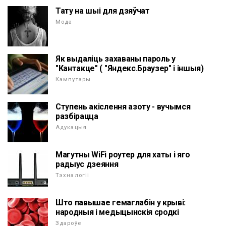
Тату на шыі для дзяўчат
Мода
Як выдаліць захаваны пароль у
"Кантакце" ( "Яндекс.Браузер" і іншыя)
Кампутары
Ступень акіслення азоту - вучымся
разбірацца
Адукацыя
Магутны WiFi роутер для хаты і яго
радыус дзеяння
Тэхналогіі
Што павышае гемаглабін у крыві:
народныя і медыцынскія сродкі
Здароўе