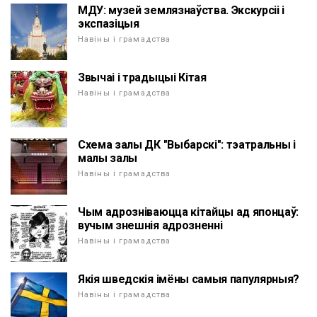
МДУ: музей землязнаўства. Экскурсіі і
экспазіцыя
Навіны і грамадства
Звычаі і традыцыі Кітая
Навіны і грамадства
Схема залы ДК "Выбарскі": тэатральны і
малы залы
Навіны і грамадства
Чым адрозніваюцца кітайцы ад японцаў:
вучым знешнія адрозненні
Навіны і грамадства
Якія шведскія імёны самыя папулярныя?
Навіны і грамадства