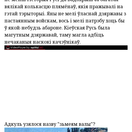
вялікай колькасцю плямёнаў, якія пражывалі на
гэтай тэрыторыі. Яны не мелі ўласнай дзяржавы з
пастаянным войскам, вось і мелі патрэбу хоць бы
ў якой-небудзь абароне. Кіеўская Русь была
магутным дзяржавай, таму магла адбіць
нечаканыя наскокі качэўнікаў.
Адкуль узялося назву "зьмеям валы"?