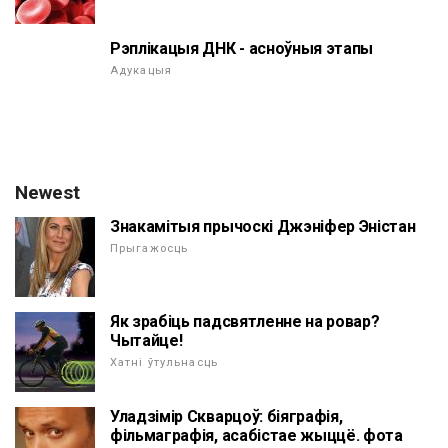
Рэплікацыя ДНК - асноўныя этапы
Адукацыя
Newest
Знакамітыя прычоскі Джэніфер Эністан
Прыгажосць
Як зрабіць падсвятленне на ровар?
Чытайце!
Хатні ўтульнасць
Уладзімір Скварцоў: біяграфія,
фільмаграфія, асабістае жыццё. фота