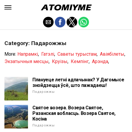
Category: Падарожжы
More:
Напрамкі
,
Гатэлі
,
Саветы турыстам
,
Авіябілеты
,
Экзатычныя месцы
,
Круізы
,
Кемпінг
,
Арэнда
,
Плануеце летні адпачынак? У Дагомысе
знойдзецца ўсё, што пажадаеш!
Падарожжы
Святое возера. Возера Святое,
Разанская вобласць. Возера Святое,
Косіна
Падарожжы