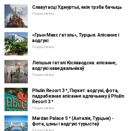
Славутасці Удмуртыі, якія трэба бачыць
Падарожжы
«Грын Макс гатэль», Турцыя. Апісанне і
водгукі
Падарожжы
Лепшыя гатэлі Кіславодска: апісанне,
водгукі наведвальнікаў
Падарожжы
Phulin Resort 3 *, Пхукет: водгукі, фота,
падрабязнае апісанне адпачынку ў Phulin
Resort 3 *
Падарожжы
Mardan Palace 5 * (Анталія, Турцыя) -
фота, цэны і водгукі турыстаў
Падарожжы