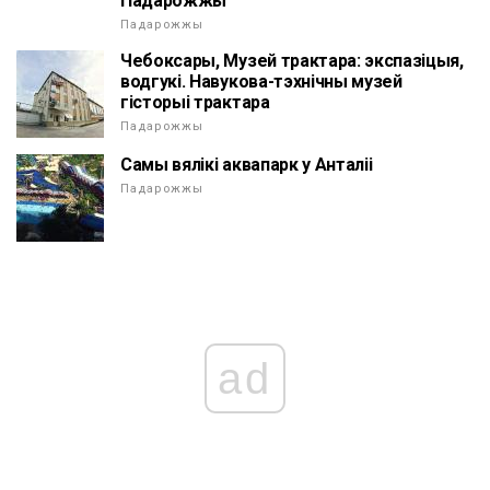
Падарожжы
Падарожжы
Чебоксары, Музей трактара: экспазіцыя,
водгукі. Навукова-тэхнічны музей
гісторыі трактара
Падарожжы
Самы вялікі аквапарк у Анталіі
Падарожжы
ad