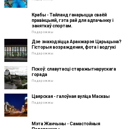
Крабы - Тайланд ганарыцца сваёй
правінцыяй, гэта рай для адпачынку і
заняткаў спортам.
Падарожжы
Дзе знаходзіцца Аранжарэя Царыцына?
Гісторыя возраждения, фота і водгукі
Падарожжы
Пскоў: славутасці старажытнарускага
горада
Падарожжы
Цвярская - галоўная вуліца Масквы
Падарожжы
Мэта Жанчыны - Самастойныя