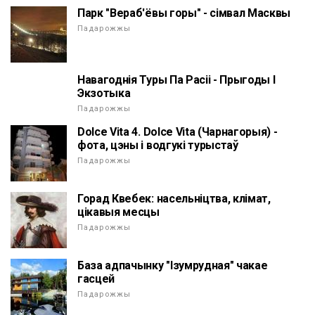
Парк "Вераб'ёвы горы" - сімвал Масквы
Падарожжы
Навагоднія Туры Па Расіі - Прыгоды І
Экзотыка
Падарожжы
Dolce Vita 4. Dolce Vita (Чарнагорыя) -
фота, цэны і водгукі турыстаў
Падарожжы
Горад Квебек: насельніцтва, клімат,
цікавыя месцы
Падарожжы
База адпачынку "Ізумрудная" чакае
гасцей
Падарожжы