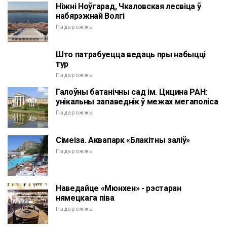
Ніжні Ноўгарад, Чкаловская лесвіца ў
набярэжнай Волгі
Падарожжы
Што патрабуецца ведаць пры набыцці
тур
Падарожжы
Галоўны батанічны сад ім. Цицина РАН:
унікальны запаведнік ў межах мегаполіса
Падарожжы
Сімеіза. Аквапарк «Блакітны заліў»
Падарожжы
Наведайце «Мюнхен» - рэстаран
нямецкага піва
Падарожжы