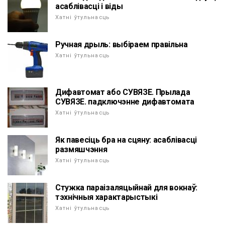
асаблівасці і віды
Хатні ўтульнасць
Ручная дрыль: выбіраем правільна
Хатні ўтульнасць
Дифавтомат або СУВЯЗЕ. Прылада
СУВЯЗЕ. падключэнне дифавтомата
Хатні ўтульнасць
Як павесіць бра на сцяну: асаблівасці
размяшчэння
Хатні ўтульнасць
Стужка параізаляцыйнай для вокнаў:
тэхнічныя характарыстыкі
Хатні ўтульнасць