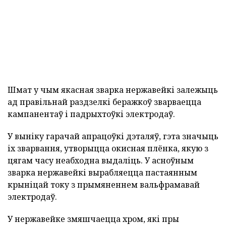
Шмат у чым якасная зварка нержавейкі залежыць
ад правільнай раздзелкі беражкоў зварваецца
кампанентаў і падрыхтоўкі электродаў.
У выніку гарачай апрацоўкі дэталяў, гэта значыць
іх зварвання, утворыцца окисная плёнка, якую з
цягам часу неабходна выдаліць. У асноўным
зварка нержавейкі вырабляецца пастаянным
крыніцай току з прымяненнем вальфрамавай
электродаў.
У нержавейке змяшчаецца хром, які пры