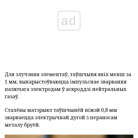
ad
Для злучэння элементаў, таўшчыня якіх менш за
1 мм, выкарыстоўваюцца імпульснае зварвання
палючага электродам ў асяроддзі нейтральных
газаў.
Сталёвы матэрыял таўшчынёй ніжэй 0,8 мм
зварваецца электрычнай дугой з пераносам
металу бруёй.