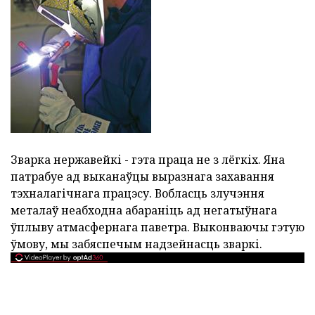
Зварка нержавейкі - гэта праца не з лёгкіх. Яна
патрабуе ад выканаўцы выразнага захавання
тэхналагічнага працэсу. Вобласць злучэння
металаў неабходна абараніць ад негатыўнага
ўплыву атмасфернага паветра. Выконваючы гэтую
ўмову, мы забяспечым надзейнасць зваркі.