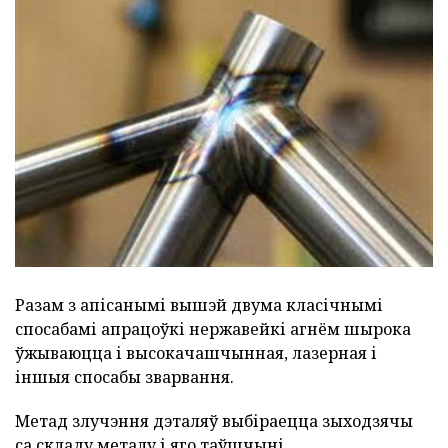
Разам з апісанымі вышэй двума класічнымі
спосабамі апрацоўкі нержавейкі агнём шырока
ўжываюцца і высокачашчынная, лазерная і
іншыя спосабы зварвання.
Метад злучэння дэталяў выбіраецца зыходзячы
са складу металу і яго таўшчыні.