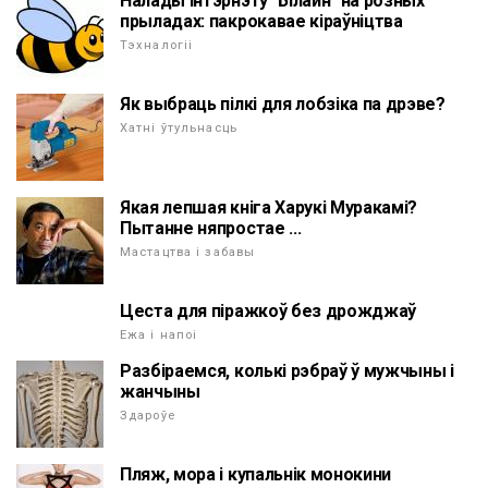
Налады інтэрнэту "Білайн" на розных
прыладах: пакрокавае кіраўніцтва
Тэхналогіі
Як выбраць пілкі для лобзіка па дрэве?
Хатні ўтульнасць
Якая лепшая кніга Харукі Муракамі?
Пытанне няпростае ...
Мастацтва і забавы
Цеста для піражкоў без дрожджаў
Ежа і напоі
Разбіраемся, колькі рэбраў ў мужчыны і
жанчыны
Здароўе
Пляж, мора і купальнік монокини