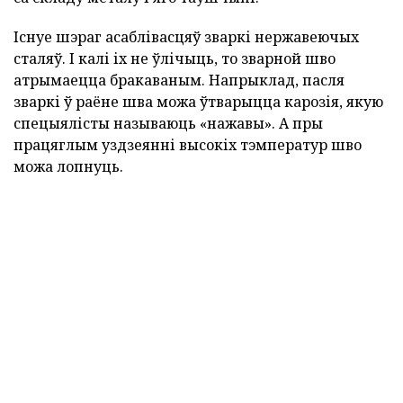
Існуе шэраг асаблівасцяў зваркі нержавеючых
сталяў. І калі іх не ўлічыць, то зварной шво
атрымаецца бракаваным. Напрыклад, пасля
зваркі ў раёне шва можа ўтварыцца карозія, якую
спецыялісты называюць «нажавы». А пры
працяглым уздзеянні высокіх тэмператур шво
можа лопнуць.