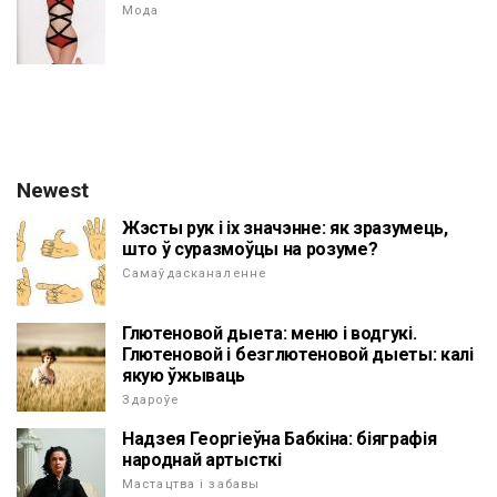
Мода
Newest
Жэсты рук і іх значэнне: як зразумець,
што ў суразмоўцы на розуме?
Самаўдасканаленне
Глютеновой дыета: меню і водгукі.
Глютеновой і безглютеновой дыеты: калі
якую ўжываць
Здароўе
Надзея Георгіеўна Бабкіна: біяграфія
народнай артысткі
Мастацтва і забавы