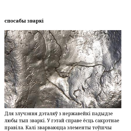
спосабы зваркі
Для злучэння дэталяў з нержавейкі падыдзе
любы тып зваркі. У гэтай справе ёсць сакрэтнае
правіла. Калі зварваюцца элементы тоўшчы