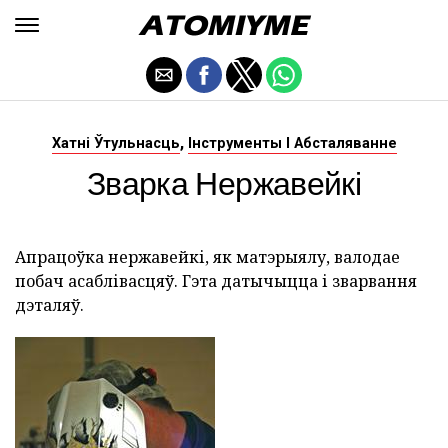
,
Хатні Ўтульнасць
Інструменты І Абсталяванне
Зварка Нержавейкі
Апрацоўка нержавейкі, як матэрыялу, валодае
побач асаблівасцяў. Гэта датычыцца і зварвання
дэталяў.