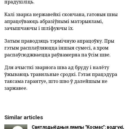
прадухіліць.
Калі зварка нержавейкі скончана, гатовыя швы
апрацоўваюць абразіўнымі матэрыяламі,
зачышчаючы і шліфуючы іх.
Затым праводзяць тэрмічную апрацоўку. Пры
гэтым расплаўляюцца іншыя сумесі, а хром
распаўсюджваецца раўнамерна па ўсім шве.
Для ачысткі зварнога шва ад бруду і налёту
ўжываюць травильные сродкі. Гэтая працэдура
таксама гарантуе, што шво ў далейшым не
заржавее.
Similar articles
Святлодыёдныя лямпы "Космас": водгукі,