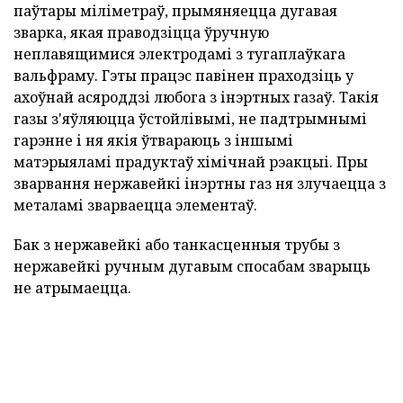
паўтары міліметраў, прымяняецца дугавая
зварка, якая праводзіцца ўручную
неплавящимися электродамі з тугаплаўкага
вальфраму. Гэты працэс павінен праходзіць у
ахоўнай асяроддзі любога з інэртных газаў. Такія
газы з'яўляюцца ўстойлівымі, не падтрымнымі
гарэнне і ня якія ўтвараюць з іншымі
матэрыяламі прадуктаў хімічнай рэакцыі. Пры
зварвання нержавейкі інэртны газ ня злучаецца з
металамі зварваецца элементаў.
Бак з нержавейкі або танкасценныя трубы з
нержавейкі ручным дугавым спосабам зварыць
не атрымаецца.