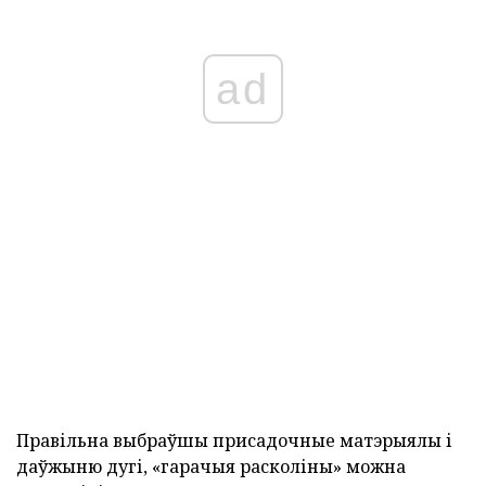
ad
Правільна выбраўшы присадочные матэрыялы і
даўжыню дугі, «гарачыя расколіны» можна