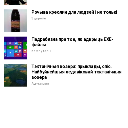
Рэчыва креолин для людзей і не толькі
Здароўе
Падрабязна пра тое, як адкрыць EXE-
файлы
Кампутары
Тэктанічныя возера: прыклады, спіс.
Найбуйнейшыя ледавіковай-тэктанічныя
возера
Адукацыя