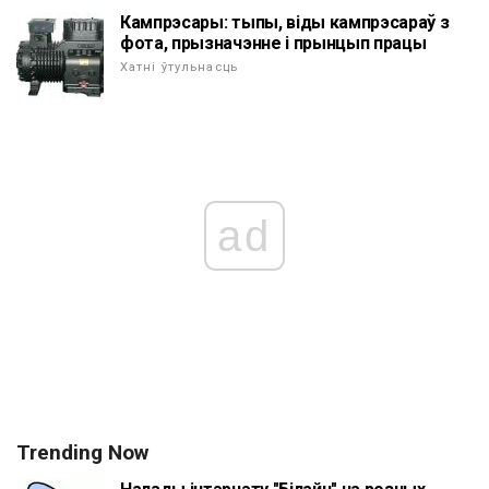
Кампрэсары: тыпы, віды кампрэсараў з
фота, прызначэнне і прынцып працы
Хатні ўтульнасць
ad
Trending Now