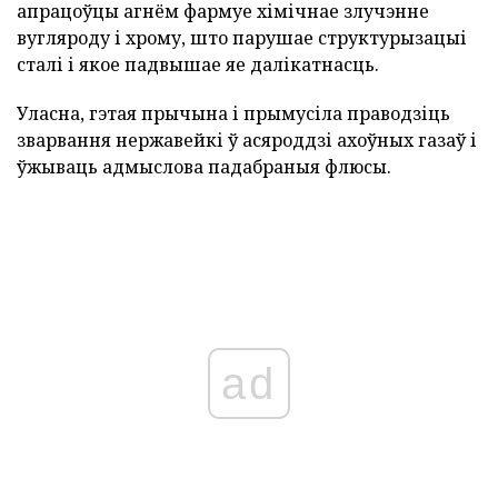
апрацоўцы агнём фармуе хімічнае злучэнне
вугляроду і хрому, што парушае структурызацыі
сталі і якое падвышае яе далікатнасць.
Уласна, гэтая прычына і прымусіла праводзіць
зварвання нержавейкі ў асяроддзі ахоўных газаў і
ўжываць адмыслова падабраныя флюсы.
ad