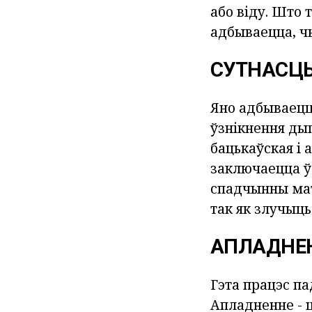
або віду. Што
адбываецца, ч
СУТНАСЦ
Яно адбываецца
ўзнікнення ды
бацькаўская і 
заключаецца ў
спадчынны мат
так як злучыць
АПЛАДНЕН
Гэта працэс па
Апладненне - ш