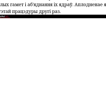
лых гамет і аб'яднання іх ядраў. Аплодненае 
этай працэдуры другі раз.