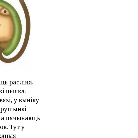
ць расліна,
кі пылка.
зі, у выніку
парушынкі
, а пачынаюць
к. Тут у
кацыя