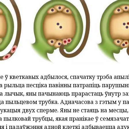
 ў кветкавых адбылося, спачатку трэба апылі
на рыльца песціка павінны патрапіць парушын
 лычык, яны пачынаюць прарастаць ўнутр завя
ца пыльцевом трубка. Адначасова з гэтым у 
укацыя двух сперме. Яны не стаяць на месцы
 пылковай трубцы, якая пранікае ў семязачато
ня і падаўжэння адной клеткі адбываецца аду