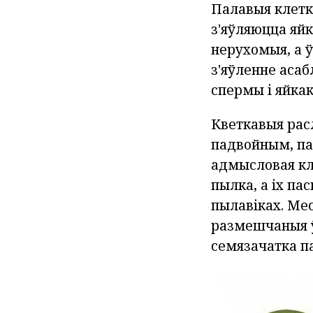
Палавыя клетк
з'яўляюцца яйк
нерухомыя, а ў
з'яўленне асаб
спермы і яйкак
Кветкавыя рас
падвойным, па
адмысловая кл
пылка, а іх па
пылавіках. Ме
размешчаныя ў 
семязачатка п