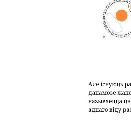
Але існуюць ра
дапамозе жано
называецца цн
аднаго віду ра