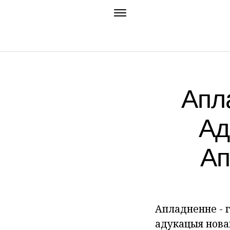
Апла
Ад
Ап
Апладненне - г
адукацыя новай