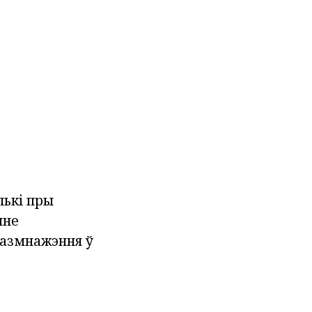
лькі пры
нне
размнажэння ў