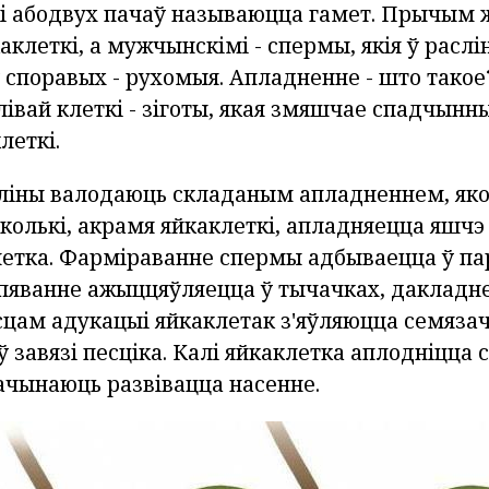
і абодвух пачаў называюцца гамет. Прычым
аклеткі, а мужчынскімі - спермы, якія ў расл
 споравых - рухомыя. Апладненне - што такое
лівай клеткі - зіготы, якая змяшчае спадчын
леткі.
ліны валодаюць складаным апладненнем, як
колькі, акрамя яйкаклеткі, апладняецца яшчэ
етка. Фарміраванне спермы адбываецца ў п
спяванне ажыццяўляецца ў тычачках, дакладне
сцам адукацыі яйкаклетак з'яўляюцца семязач
завязі песціка. Калі яйкаклетка аплодніцца 
ачынаюць развівацца насенне.