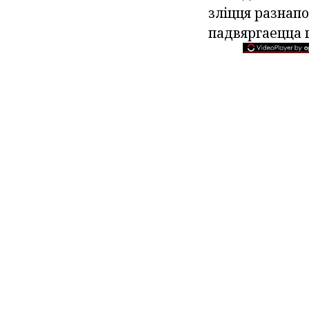
зліцця разнапо
падвяргаецца г