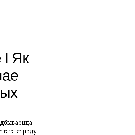
 І Як
нае
вых
 адбываецца
этага ж роду