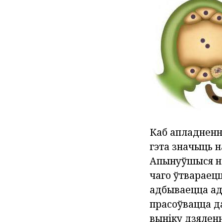
Каб апладненне
гэта значыць 
Апынуўшыся на
чаго ўтвараец
адбываецца ад
прасоўвацца да
выніку дзялен