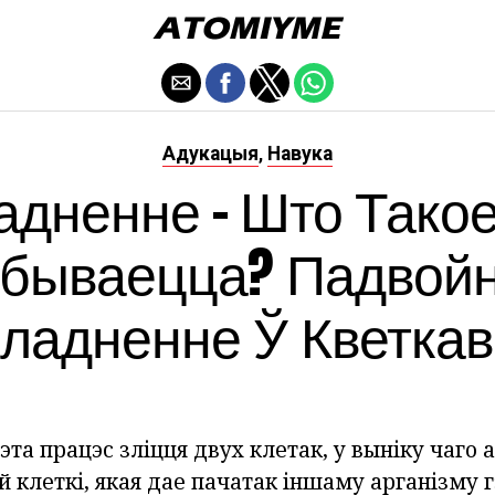
Адукацыя
Навука
,
дненне - Што Такое
бываецца? Падвой
ладненне Ў Кветка
эта працэс зліцця двух клетак, у выніку чаго
 клеткі, якая дае пачатак іншаму арганізму г