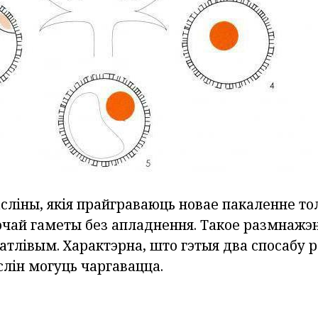
сліны, якія прайграваюць новае пакаленне то
чай гаметы без апладнення. Такое размнажэ
атлівым. Характэрна, што гэтыя два спосабу 
слін могуць чаргавацца.