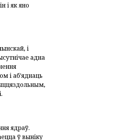
ін і як яно
ынскай, і
ысутнічае адна
нення
м і аб'яднаць
жыццяздольным,
.
ння ядраў.
аецца ў выніку