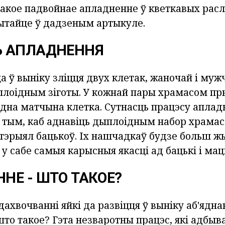
 такое падвойнае апладненне ў кветкавых
расл
ытайце ў дадзеным артыкуле.
Ь АПЛАДНЕННЯ
 ў выніку зліцця двух клетак, жаночай і мужч
плоідным зіготы. У кожнай пары храмасом пр
адна матчына клетка. Сутнасць працэсу аплад
 тым, каб аднавіць дыплоідным набор храмасо
эрыял бацькоў. Іх нашчадкаў будзе больш 
 у сабе самыя карысныя якасці ад бацькі і маці
НЕ - ШТО ТАКОЕ?
дахвочванні яйкі да развіцця ў выніку аб'ядна
то такое? Гэта незваротны працэс, які адбыв