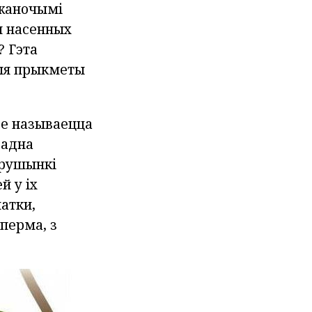
 жаночымі
ін насенных
? Гэта
ныя прыкметы
ое называецца
 адна
арушынкі
й у іх
атки,
сперма, з