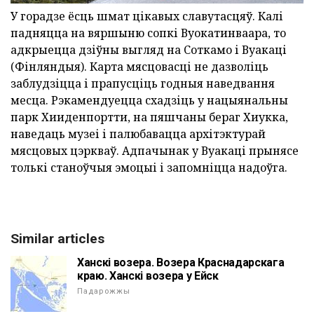
У горадзе ёсць шмат цікавых славутасцяў. Калі
падняцца на вяршыню сопкі Вуокатинваара, то
адкрыецца дзіўны выгляд на Соткамо і Вуакаці
(Фінляндыя). Карта мясцовасці не дазволіць
заблудзіцца і прапусціць годныя наведвання
месца. Рэкамендуецца схадзіць у нацыянальны
парк Хииденпортти, на пяшчаны бераг Хиукка,
наведаць музеі і палюбавацца архітэктурай
мясцовых цэркваў. Адпачынак у Вуакаці прынясе
толькі станоўчыя эмоцыі і запомніцца надоўга.
Similar articles
Ханскі возера. Возера Краснадарскага
краю. Ханскі возера у Ейск
Падарожжы