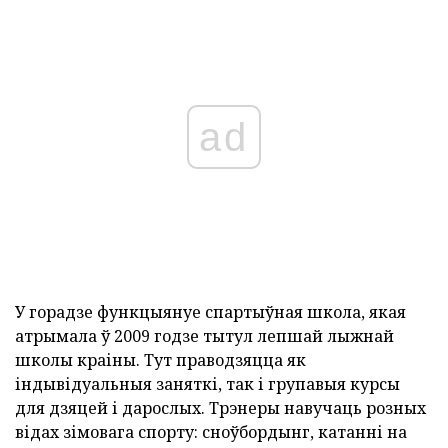
ad
У горадзе функцыянуе спартыўная школа, якая
атрымала ў 2009 годзе тытул лепшай лыжнай
школы краіны. Тут праводзяцца як
індывідуальныя заняткі, так і групавыя курсы
для дзяцей і дарослых. Трэнеры навучаць розных
відах зімовага спорту: сноўбордынг, катанні на