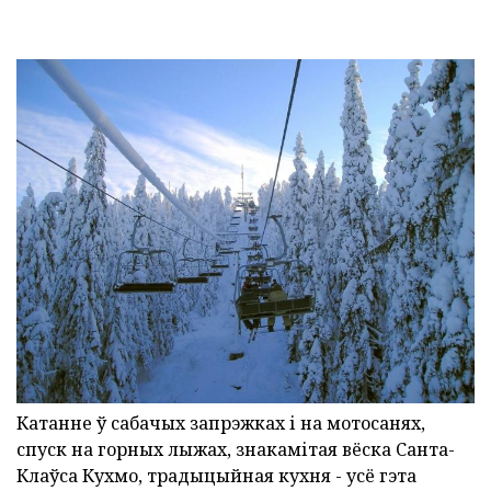
Катанне ў сабачых запрэжках і на мотосанях,
спуск на горных лыжах, знакамітая вёска Санта-
Клаўса Кухмо, традыцыйная кухня - усё гэта