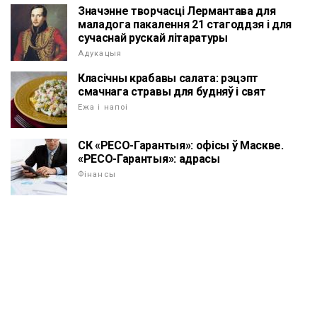
Значэнне творчасці Лермантава для
маладога пакалення 21 стагоддзя і для
сучаснай рускай літаратуры
Адукацыя
Класічны крабавы салата: рэцэпт
смачнага стравы для будняў і свят
Ежа і напоі
СК «РЕСО-Гарантыя»: офісы ў Маскве.
«РЕСО-Гарантыя»: адрасы
Фінансы