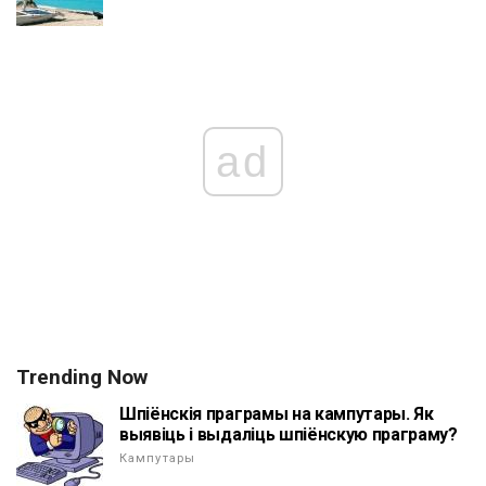
ad
Trending Now
Шпіёнскія праграмы на кампутары. Як
выявіць і выдаліць шпіёнскую праграму?
Кампутары