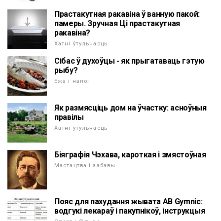
Прастакутная ракавіна ў ванную пакой:
памеры. Зручная Ці прастакутная
ракавіна?
Хатні ўтульнасць
Сібас ў духоўцы - як прыгатаваць гэтую
рыбу?
Ежа і напоі
Як размясціць дом на ўчастку: асноўныя
правілы
Хатні ўтульнасць
Біяграфія Чэхава, кароткая і змястоўная
Мастацтва і забавы
Пояс для пахудання жывата AB Gymnic:
водгукі лекараў і пакупнікоў, інструкцыя