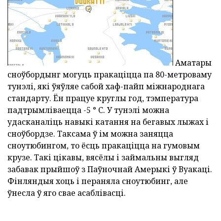
Аматары
сноўбордынг могуць пракаціцца па 80-метроваму
тунэлі, які ўяўляе сабой хаф-пайп міжнароднага
стандарту. Ён працуе круглы год, тэмпература
падтрымліваецца -5 ° С. У тунэлі можна
удасканаліць навыкі катання на бегавых лыжах і
сноўбордзе. Таксама ў ім можна заняцца
сноутюбингом, то ёсць пракаціцца на гумовым
крузе. Такі цікавы, вясёлы і займальны выгляд
забавак прыйшоў з Паўночнай Амерыкі ў Вуакаці.
Фінляндыя хоць і пераняла сноутюбинг, але
ўнесла ў яго свае асаблівасці.