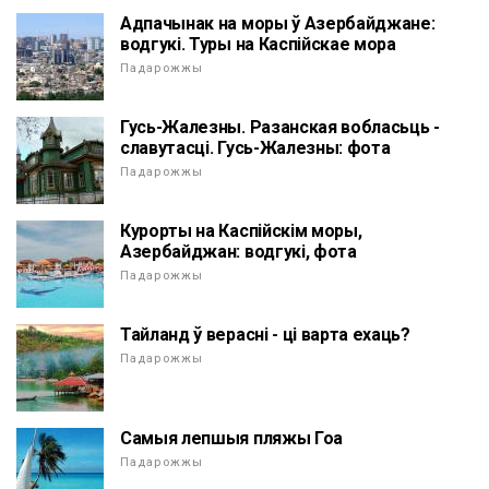
Адпачынак на моры ў Азербайджане:
водгукі. Туры на Каспійскае мора
Падарожжы
Гусь-Жалезны. Разанская вобласьць -
славутасці. Гусь-Жалезны: фота
Падарожжы
Курорты на Каспійскім моры,
Азербайджан: водгукі, фота
Падарожжы
Тайланд ў верасні - ці варта ехаць?
Падарожжы
Самыя лепшыя пляжы Гоа
Падарожжы