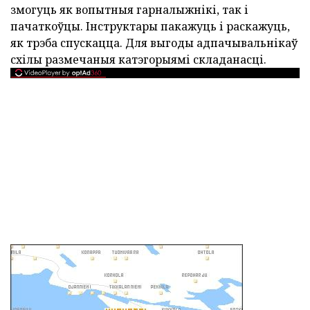
змогуць як вопытныя гарналыжнікі, так і
пачаткоўцы. Інструктары пакажуць і раскажуць,
як трэба спускацца. Для выгоды адпачывальнікаў
схілы размечаныя катэгорыямі складанасці.