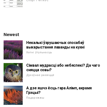
Спорт і Фітнэс
Newest
Некалькі ўзрушаючых спосабаў
выкарыстання лаванды на кухні
Хатні ўтульнасць
Сімвал мудрасці або небяспекі? Да чаго
сняцца совы?
Духоўнае развіццё
А дзе яшчэ ёсць гара Алімп, акрамя
Грэцыі?
Падарожжы