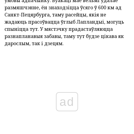
ўмовы адпачынку. Вуакаці мае вельмі ўдалае
размяшчэнне, ён знаходзіцца ўсяго ў 600 км ад
Санкт-Пецярбурга, таму расейцы, якія не
жадаюць прасоўвацца ўглыб Лапландыі, могуць
спыніцца тут. У мястэчку прадастаўляюцца
разнапланавыя забавы, таму тут будзе цікава як
дарослым, так і дзецям.
ad