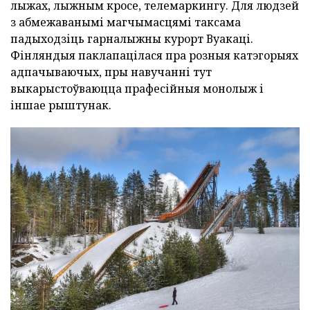
лыжах, лыжным кросе, телемаркингу. Для людзей
з абмежаванымі магчымасцямі таксама
падыходзіць гарналыжны курорт Вуакаці.
Фінляндыя паклапацілася пра розныя катэгорыях
адпачываючых, пры навучанні тут
выкарыстоўваюцца прафесійныя монолыж і
іншае рыштунак.