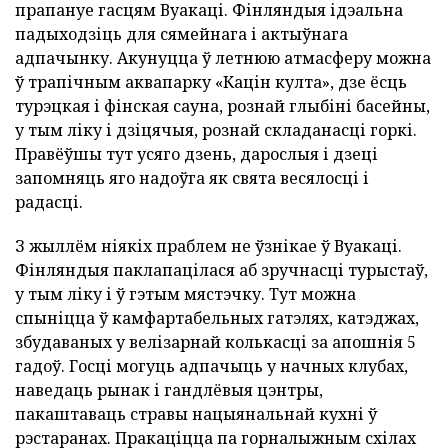
прапануе гасцям Вуакаці. Фінляндыя ідэальна
падыходзіць для сямейнага і актыўнага
адпачынку. Акунуцца ў летнюю атмасферу можна
ў трапічным аквапарку «Кацін култа», дзе ёсць
турэцкая і фінская сауна, рознай глыбіні басейны,
у тым ліку і дзіцячыя, рознай складанасці горкі.
Правёўшы тут усяго дзень, дарослыя і дзеці
запомняць яго надоўга як свята весялосці і
радасці.
З жыллём ніякіх праблем не ўзнікае ў Вуакаці.
Фінляндыя паклапацілася аб зручнасці турыстаў,
у тым ліку і ў гэтым мястэчку. Тут можна
спыніцца ў камфартабельных гатэлях, катэджах,
збудаваных у велізарнай колькасці за апошнія 5
гадоў. Госці могуць адпачыць у начных клубах,
наведаць рынак і гандлёвыя цэнтры,
пакаштаваць стравы нацыянальнай кухні ў
рэстаранах. Пракаціцца па горналыжным схілах