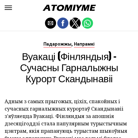
,
Падарожжы
Напрамкі
Вуакаці (Фінляндыя) -
Сучасны Гарналыжны
Курорт Скандынавіі
Адным з самых прыгожых, ціхіх, спакойных і
сучасных гарналыжных курортаў Скандынавіі
з'яўляецца Вуакаці. Фінляндыя за апошнія
дзесяцігоддзі стала папулярным турыстычным
цэнтрам, якія прапануюць турыстам шыкоўныя