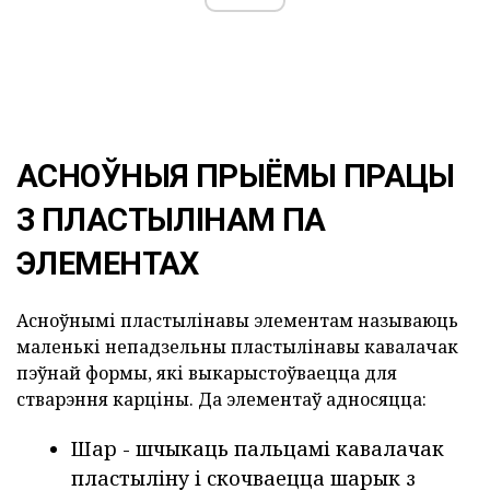
АСНОЎНЫЯ ПРЫЁМЫ ПРАЦЫ
З ПЛАСТЫЛІНАМ ПА
ЭЛЕМЕНТАХ
Асноўнымі пластылінавы элементам называюць
маленькі непадзельны пластылінавы кавалачак
пэўнай формы, які выкарыстоўваецца для
стварэння карціны. Да элементаў адносяцца:
Шар - шчыкаць пальцамі кавалачак
пластыліну і скочваецца шарык з