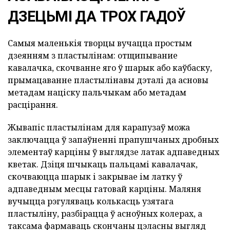
ДЗЕЦЬМІ ДА ТРОХ ГАДОЎ
Самыя маленькія творцы вучацца простым
дзеянням з пластылінам: отщипывание
кавалачка, скочванне яго ў шарык або каўбаску,
прымацаванне пластылінавы дэталі да асновы
метадам націску пальчыкам або метадам
расцірання.
Жывапіс пластылінам для карапузаў можа
заключацца ў запаўненні прапушчаных дробных
элементаў карціны ў выглядзе латак адпаведных
кветак. Дзіця шчыкаць пальцамі кавалачак,
скочваюцца шарык і закрывае ім латку ў
адпаведным месцы гатовай карціны. Маляня
вучыцца рэгуляваць колькасць узятага
пластыліну, разбірацца ў асноўных колерах, а
таксама фармаваць скончаны цэласны выгляд