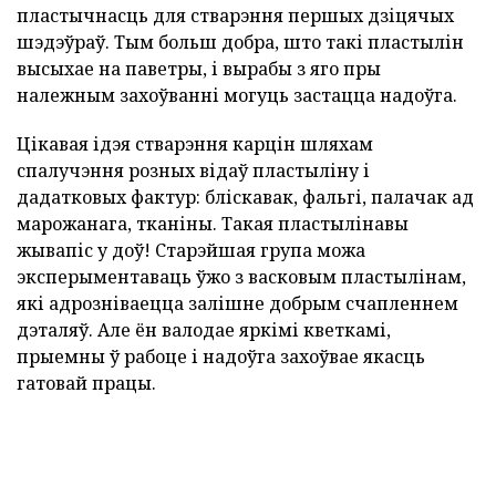
пластычнасць для стварэння першых дзіцячых
шэдэўраў. Тым больш добра, што такі пластылін
высыхае на паветры, і вырабы з яго пры
належным захоўванні могуць застацца надоўга.
Цікавая ідэя стварэння карцін шляхам
спалучэння розных відаў пластыліну і
дадатковых фактур: бліскавак, фальгі, палачак ад
марожанага, тканіны. Такая пластылінавы
жывапіс у доў! Старэйшая група можа
эксперыментаваць ўжо з васковым пластылінам,
які адрозніваецца залішне добрым счапленнем
дэталяў. Але ён валодае яркімі кветкамі,
прыемны ў рабоце і надоўга захоўвае якасць
гатовай працы.