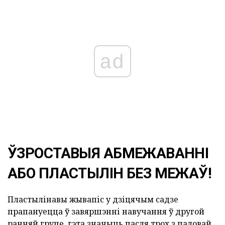
ad
ЎЗРОСТАВЫЯ АБМЕЖАВАННІ
АБО ПЛАСТЫЛІН БЕЗ МЕЖАЎ!
Пластылінавы жывапіс у дзіцячым садзе
прапануецца ў завяршэнні навучання ў другой
ранняй групе, гэта значыць пасля трох з паловай