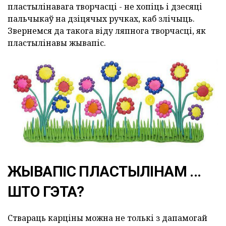
пластылінавага творчасці - не хопіць і дзесяці
пальчыкаў на дзіцячых ручках, каб злічыць.
Звернемся да такога віду ляпнога творчасці, як
пластылінавы жывапіс.
ЖЫВАПІС ПЛАСТЫЛІНАМ ...
ШТО ГЭТА?
Ствараць карціны можна не толькі з дапамогай