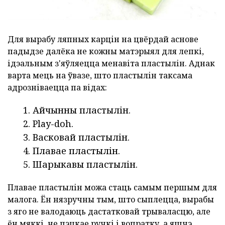
Для вырабу ляпных карцін на цвёрдай аснове
падыдзе далёка не кожны матэрыял для лепкі,
ідэальным з'яўляецца менавіта пластылін. Аднак
варта мець на ўвазе, што пластылін таксама
адрозніваецца па відах:
Айчынны пластылін.
Play-doh.
Васковай пластылін.
Плавае пластылін.
Шарыкавы пластылін.
Плавае пластылін можа стаць самым першым для
малога. Ён нязручны тым, што сыплецца, вырабы
з яго не валодаюць дастатковай трываласцю, але
ён мяккі, не пэцкае ручкі і вопратку, а яшчэ