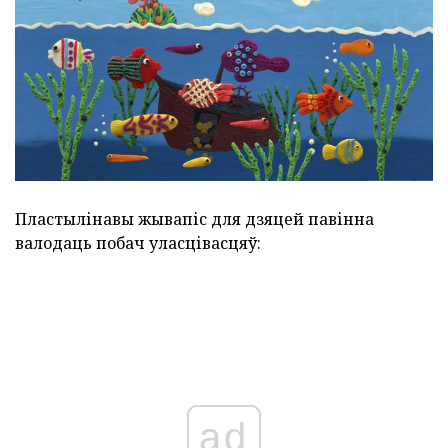
Пластылінавы жывапіс для дзяцей павінна
валодаць побач уласцівасцяў:
ad