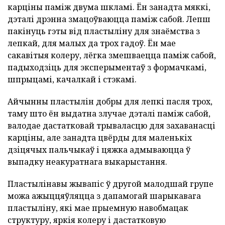
карціны паміж двума шкламі. Ён занадта мяккі,
дэталі дрэнна змацоўваюцца паміж сабой. Лепш
пакінуць гэты від пластыліну для знаёмства з
лепкай, для малых да трох гадоў. Ён мае
сакавітыя колеру, лёгка змешваецца паміж сабой,
падыходзіць для эксперыментаў з формачкамі,
шпрыцамі, качалкай і стэкамі.
Айчынны пластылін добры для лепкі пасля трох,
таму што ён выдатна злучае дэталі паміж сабой,
валодае дастатковай трываласцю для захаванасці
карціны, але занадта цвёрды для маленькіх
дзіцячых пальчыкаў і цяжка адмываюцца ў
выпадку неакуратнага выкарыстання.
Пластылінавы жывапіс ў другой малодшай групе
можа ажыццяўляцца з дапамогай шарыкавага
пластыліну, які мае прыемную навобмацак
структуру, яркія колеру і дастатковую