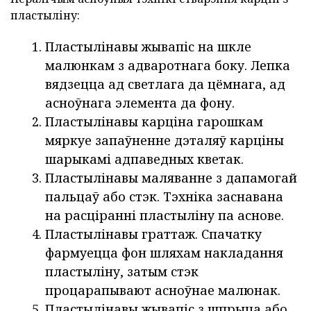
пластыліну:
Пластылінавы жывапіс на шкле
малюнкам з адваротнага боку. Лепка
вядзецца ад светлага да цёмнага, ад
асноўнага элемента да фону.
Пластылінавы карціна гарошкам
мяркуе запаўненне дэталяў карціны
шарыкамі адпаведных кветак.
Пластылінавы маляванне з дапамогай
пальцаў або стэк. Тэхніка заснавана
на расціранні пластыліну па аснове.
Пластылінавы граттаж. Спачатку
фармуецца фон шляхам накладання
пластыліну, затым стэк
процарапывают асноўнае малюнак.
Пластылінавы жывапіс з шпрыца або