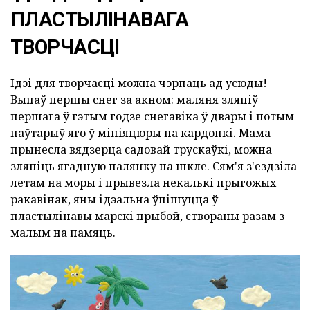
ПЛАСТЫЛІНАВАГА
ТВОРЧАСЦІ
Ідэі для творчасці можна чэрпаць ад усюды!
Выпаў першы снег за акном: маляня зляпіў
першага ў гэтым годзе снегавіка ў двары і потым
паўтарыў яго ў мініяцюры на кардонкі. Мама
прынесла вядзерца садовай трускаўкі, можна
зляпіць ягадную палянку на шкле. Сям'я з'ездзіла
летам на моры і прывезла некалькі прыгожых
ракавінак, яны ідэальна ўпішуцца ў
пластылінавы марскі прыбой, створаны разам з
малым на памяць.