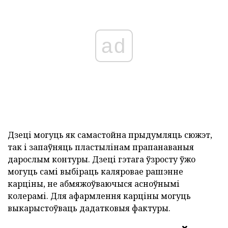
ad
Дзеці могуць як самастойна прыдумляць сюжэт,
так і запаўняць пластылінам прапанаваныя
дарослым контуры. Дзеці гэтага ўзросту ўжо
могуць самі выбіраць каляровае рашэнне
карціны, не абмяжоўваючыся асноўнымі
колерамі. Для афармлення карціны могуць
выкарыстоўваць дадатковыя фактуры.