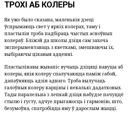
ТРОХІ АБ КОЛЕРЫ
Як ужо было сказана, маленькія дзеці
ўспрымаюць свет у яркіх колерах, таму і
пластылін трэба падбіраць чыстых асноўных
колераў. Бліжэй да школы дзіця сам захоча
эксперыментаваць з кветкамі, змешваючы іх,
выбіраючы цікавыя адценні.
Пластылінавы жывапіс вучыць дзіцяці навуцы аб
колеры, якія колеру спалучаюцца паміж сабой,
дапаўняюць адзін аднаго. Трэба вылучаць
галоўныя колеру карціны і некалькі дадатковых.
Тады паралельна з лепкай дзіця набудзе пачуццё
стылю і густу, адчуе прыгажосць і гармонію, што,
безумоўна, спатрэбіцца яму ў дарослым жыцці.