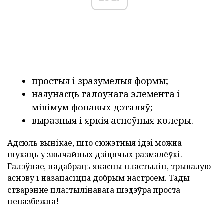
простыя і зразумелыя формы;
наяўнасць галоўнага элемента і
мінімум фонавых дэталяў;
выразныя і яркія асноўныя колеры.
Адсюль вынікае, што сюжэтныя ідэі можна
шукаць у звычайных дзіцячых размалёўкі.
Галоўнае, падабраць якасны пластылін, трывалую
аснову і назапасіцца добрым настроем. Тады
стварэнне пластылінавага шэдэўра проста
непазбежна!