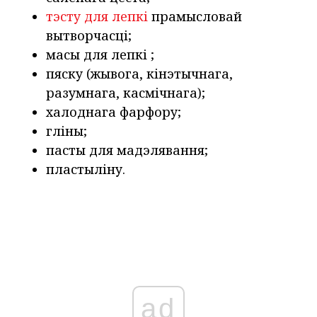
тэсту для лепкі
прамысловай
вытворчасці;
масы для лепкі ;
пяску (жывога, кінэтычнага,
разумнага, касмічнага);
халоднага фарфору;
гліны;
пасты для мадэлявання;
пластыліну.
ad