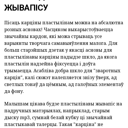
ЖЫВАПІСУ
Пісаць карціны пластылінам можна на абсалютна
розных асновах! Часцяком выкарыстоўваецца
звычайны кардон, які можа стрываць усе
варыянты творчага самавыяўлення малога. Для
больш старэйшых дзетак у якасці асновы для
пластылінавы карціны падыдзе шкло, да якога
пластылін надзейна фіксуецца і доўга
трымаецца. Асабліва добра шкло для "зваротных
карцін", калі сюжэт налепляется знізу ўверх, ад
светлых тонаў да цёмным, ад галоўных элементаў
да фону.
Малышам цікава будзе пластылінавы жывапіс на
падручных матэрыялах, напрыклад, старым
дыску mp3, сумнай белай кубку ці звычайнай
пластыкавай талерцы. Такая "карціна" не