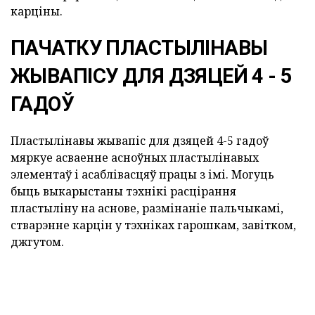
карціны.
ПАЧАТКУ ПЛАСТЫЛІНАВЫ
ЖЫВАПІСУ ДЛЯ ДЗЯЦЕЙ 4 - 5
ГАДОЎ
Пластылінавы жывапіс для дзяцей 4-5 гадоў
мяркуе асваенне асноўных пластылінавых
элементаў і асаблівасцяў працы з імі. Могуць
быць выкарыстаны тэхнікі расцірання
пластыліну на аснове, размінаніе пальчыкамі,
стварэнне карцін у тэхніках гарошкам, завітком,
джгутом.