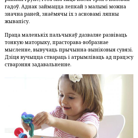
гадоў. Аднак займацца лепкай з малымі можна
значна раней, знаёмячы іх з асновамі ляпны
жывапісу.
Праца маленькіх пальчыкаў дазваляе развіваць
тонкую маторыку, прасторава-вобразнае
мысленне, вывучаць прычынна-выніковыя сувязі.
Дзіця вучыцца ствараць і атрымліваць ад працэсу
стварэння задавальненне.