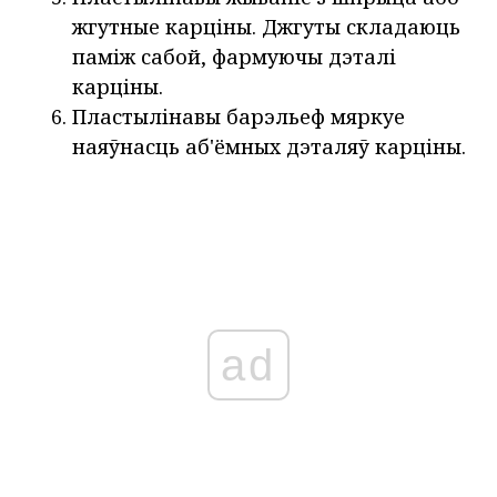
жгутные карціны. Джгуты складаюць
паміж сабой, фармуючы дэталі
карціны.
Пластылінавы барэльеф мяркуе
наяўнасць аб'ёмных дэталяў карціны.
ad