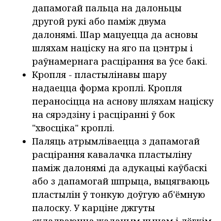
дапамогай пальца на далоньцы
другой рукі або паміж двума
далонямі. Шар мацуецца да асновы
шляхам націску на яго па цэнтры і
раўнамернага расцірання ва ўсе бакі.
Кропля - пластылінавы шару
надаецца форма кроплі. Кропля
пераносіцца на аснову шляхам націску
на сярэдзіну і расціранні ў бок
"хвосціка" кроплі.
Паляць атрымліваецца з дапамогай
расцірання кавалачка пластыліну
паміж далонямі да адукацыі каўбаскі
або з дапамогай шпрыца, выцягваюць
пластылін ў тонкую доўгую аб'ёмную
палоску. У карціне джгуты