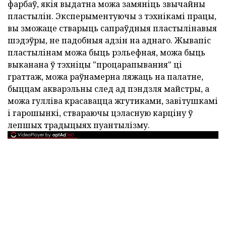
фарбаў, якія выдатна можа замяніць звычайны
пластылін. Эксперыментуючы з тэхнікамі працы,
вы зможаце стварыць сапраўдныя пластылінавыя
шэдэўры, не падобныя адзін на аднаго. Жывапіс
пластылінам можа быць рэльефная, можа быць
выканана ў тэхніцы "процарапывания" ці
граттаж, можа раўнамерна ляжаць на палатне,
быццам акварэльны след ад пэндзля майстры, а
можа гулліва красавацца жгутиками, завітушкамі
і гарошынкі, ствараючы цэласную карціну ў
лепшых традыцыях пуантылізму.