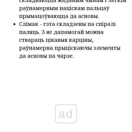
складваюцца жаданым чынам і лёгкім
раўнамерным націскам пальцаў
прымацоўваюцца да асновы.
Слімак - гэта складзены па спіралі
паляць. З яе дапамогай можна
ствараць цікавыя карціны,
раўнамерна прыціскаючы элементы
да асновы па чарзе.
ad