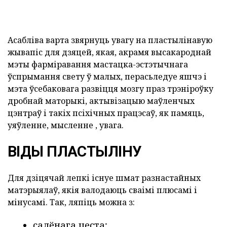
Асабліва варта звярнуць увагу на пластылінавую
жывапіс для дзяцей, якая, акрамя высакароднай
мэты фарміравання мастацка-эстэтычнага
ўспрымання свету ў малых, перасьледуе яшчэ і
мэта ўсебаковага развіцця мозгу праз трэніроўку
дробнай маторыкі, актывізацыю маўленчых
цэнтраў і такіх псіхічных працэсаў, як памяць,
уяўленне, мысленне , увага.
ВІДЫ ПЛАСТЫЛІНУ
Для дзіцячай лепкі існуе шмат разнастайных
матэрыялаў, якія валодаюць сваімі плюсамі і
мінусамі. Так, ляпіць можна з:
салёнага цеста;