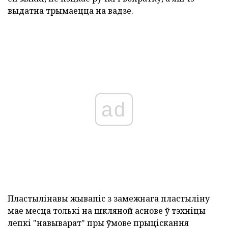
выдатна трымаецца на вадзе.
ad
Пластылінавы жывапіс з замежнага пластыліну
мае месца толькі на шкляной аснове ў тэхніцы
лепкі "навыварат" пры ўмове прыціскання