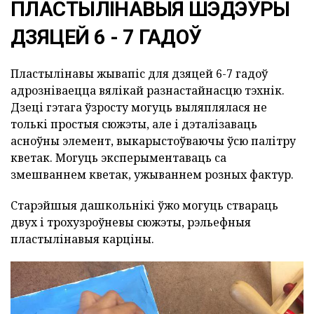
ПЛАСТЫЛІНАВЫЯ ШЭДЭЎРЫ
ДЗЯЦЕЙ 6 - 7 ГАДОЎ
Пластылінавы жывапіс для дзяцей 6-7 гадоў
адрозніваецца вялікай разнастайнасцю тэхнік.
Дзеці гэтага ўзросту могуць выляплялася не
толькі простыя сюжэты, але і дэталізаваць
асноўны элемент, выкарыстоўваючы ўсю палітру
кветак. Могуць эксперыментаваць са
змешваннем кветак, ужываннем розных фактур.
Старэйшыя дашкольнікі ўжо могуць ствараць
двух і трохузроўневы сюжэты, рэльефныя
пластылінавыя карціны.