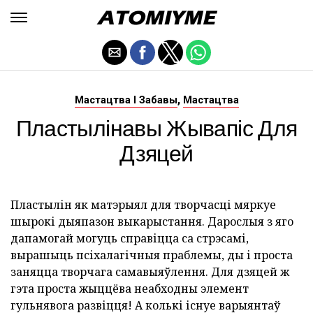
,
Мастацтва І Забавы
Мастацтва
Пластылінавы Жывапіс Для
Дзяцей
Пластылін як матэрыял для творчасці мяркуе
шырокі дыяпазон выкарыстання. Дарослыя з яго
дапамогай могуць справіцца са стрэсамі,
вырашыць псіхалагічныя праблемы, ды і проста
заняцца творчага самавыяўлення. Для дзяцей ж
гэта проста жыццёва неабходны элемент
гульнявога развіцця! А колькі існуе варыянтаў