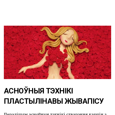
АСНОЎНЫЯ ТЭХНІКІ
ПЛАСТЫЛІНАВЫ ЖЫВАПІСУ
Пералічым асноўныя тэхнікі стварэння карцін з