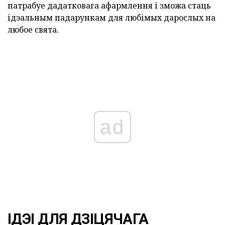
патрабуе дадатковага афармлення і зможа стаць
ідэальным падарункам для любімых дарослых на
любое свята.
ad
ІДЭІ ДЛЯ ДЗІЦЯЧАГА